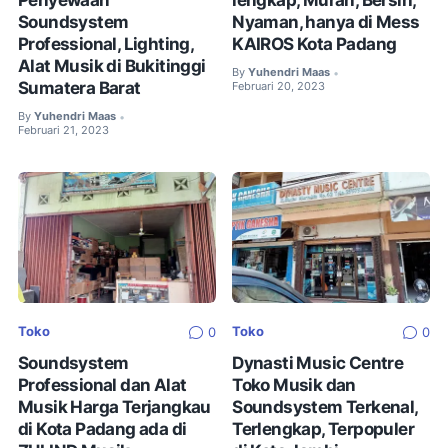
Soundsystem
Nyaman, hanya di Mess
Professional, Lighting,
KAIROS Kota Padang
Alat Musik di Bukitinggi
By
Yuhendri Maas
•
Sumatera Barat
Februari 20, 2023
By
Yuhendri Maas
•
Februari 21, 2023
Toko
Toko
0
0
Soundsystem
Dynasti Music Centre
Professional dan Alat
Toko Musik dan
Musik Harga Terjangkau
Soundsystem Terkenal,
di Kota Padang ada di
Terlengkap, Terpopuler