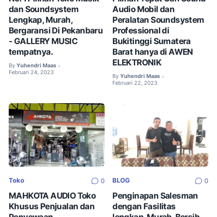
dan Soundsystem
Audio Mobil dan
Lengkap, Murah,
Peralatan Soundsystem
Bergaransi Di Pekanbaru
Professional di
- GALLERY MUSIC
Bukitinggi Sumatera
tempatnya.
Barat hanya di AWEN
ELEKTRONIK
By
Yuhendri Maas
•
Februari 24, 2023
By
Yuhendri Maas
•
Februari 22, 2023
Toko
BLOG
0
0
MAHKOTA AUDIO Toko
Penginapan Salesman
Khusus Penjualan dan
dengan Fasilitas
Penyewaan
lengkap, Murah, Bersih,