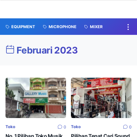
EQUIPMENT
MICROPHONE
MIXER
Februari 2023
Toko
Toko
0
0
No. 1 Pilihan Toko Musik
Pilihan Tepat Cari Sound