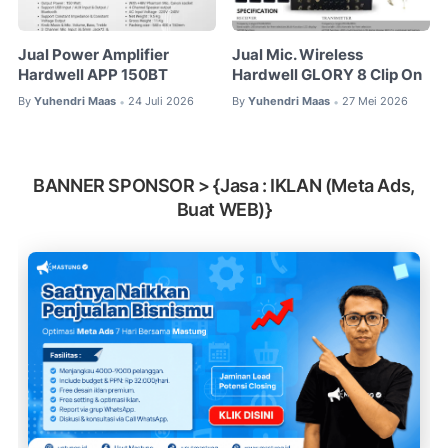
Jual Power Amplifier
Jual Mic. Wireless
Hardwell APP 150BT
Hardwell GLORY 8 Clip On
By
Yuhendri Maas
24 Juli 2026
By
Yuhendri Maas
27 Mei 2026
•
•
BANNER SPONSOR > {Jasa : IKLAN (Meta Ads,
Buat WEB)}