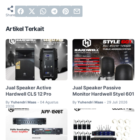
Artikel Terkait
Jual Speaker Active
Jual Speaker Passive
Hardwell CLS 12 Pro
Monitor Hardwell Styel 601
By
Yuhendri Maas
04 Agustus
By
Yuhendri Maas
29 Juli 2026
•
•
2026