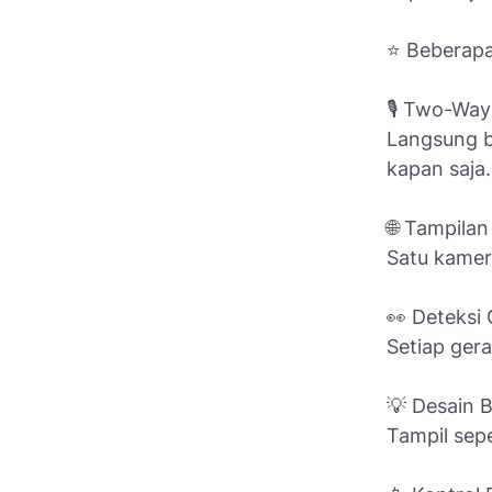
⭐ Beberapa
🎙️ Two-Way
Langsung b
kapan saja.
🌐 Tampila
Satu kamer
👀 Deteksi
Setiap ger
💡 Desain 
Tampil sepe