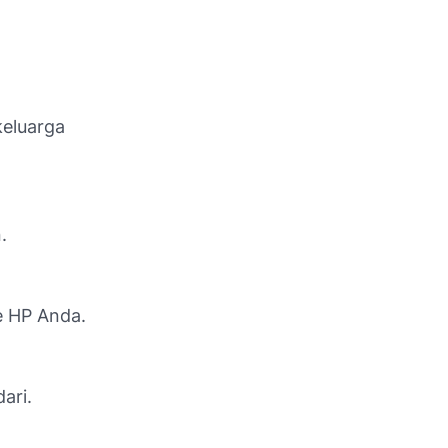
keluarga
.
e HP Anda.
ari.