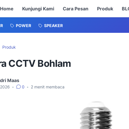
Home
Kunjungi Kami
Cara Pesan
Produk
BL
ER
POWER
SPEAKER
Produk
a CCTV Bohlam
dri Maas
, 2026
•
0
•
2
menit membaca