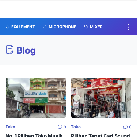
EQUIPMENT
MICROPHONE
MIXER
Blog
Toko
Toko
0
0
No. 1 Pilihan Toko Musik
Pilihan Tepat Cari Sound