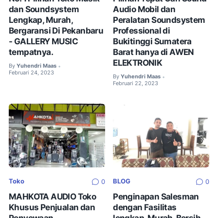
dan Soundsystem
Audio Mobil dan
Lengkap, Murah,
Peralatan Soundsystem
Bergaransi Di Pekanbaru
Professional di
- GALLERY MUSIC
Bukitinggi Sumatera
tempatnya.
Barat hanya di AWEN
ELEKTRONIK
By
Yuhendri Maas
•
Februari 24, 2023
By
Yuhendri Maas
•
Februari 22, 2023
Toko
BLOG
0
0
MAHKOTA AUDIO Toko
Penginapan Salesman
Khusus Penjualan dan
dengan Fasilitas
Penyewaan
lengkap, Murah, Bersih,