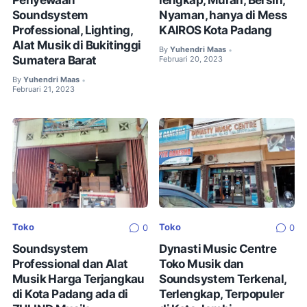
Soundsystem
Nyaman, hanya di Mess
Professional, Lighting,
KAIROS Kota Padang
Alat Musik di Bukitinggi
By
Yuhendri Maas
•
Sumatera Barat
Februari 20, 2023
By
Yuhendri Maas
•
Februari 21, 2023
Toko
Toko
0
0
Soundsystem
Dynasti Music Centre
Professional dan Alat
Toko Musik dan
Musik Harga Terjangkau
Soundsystem Terkenal,
di Kota Padang ada di
Terlengkap, Terpopuler